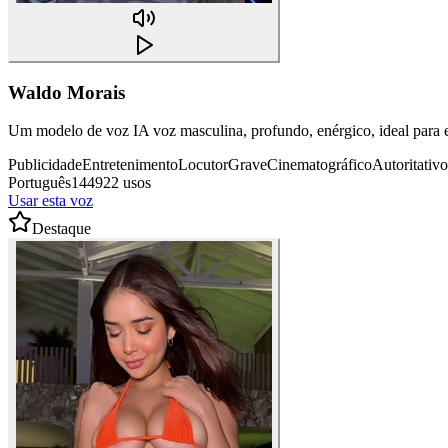
Waldo Morais
Um modelo de voz IA voz masculina, profundo, enérgico, ideal para en
Publicidade
Entretenimento
Locutor
Grave
Cinematográfico
Autoritativo
Português
144922 usos
Usar esta voz
Destaque