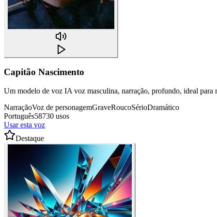
Capitão Nascimento
Um modelo de voz IA voz masculina, narração, profundo, ideal para na
Narração
Voz de personagem
Grave
Rouco
Sério
Dramático
Português
58730 usos
Usar esta voz
Destaque