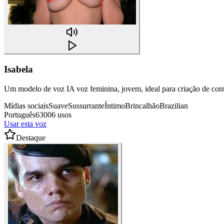
Isabela
Um modelo de voz IA voz feminina, jovem, ideal para criação de conte
Mídias sociais
Suave
Sussurrante
Íntimo
Brincalhão
Brazilian
Português
63006 usos
Usar esta voz
Destaque