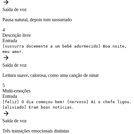
Saída de voz
Pausa natural, depois tom sussurrado
4
Descrição livre
Entrada
[sussurra docemente a um bebê adormecido]
Boa noite,
meu amor.
Saída de voz
Leitura suave, calorosa, como uma canção de ninar
5
Multi-emoções
Entrada
[feliz]
O dia começou bem!
[nervoso]
Aí o chefe ligou.
[aliviado]
Eram boas notícias.
Saída de voz
Três transições emocionais distintas