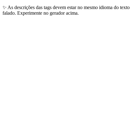
✨
As descrições das tags devem estar no mesmo idioma do texto
falado. Experimente no gerador acima.
Idiomas Mais Populares
Os 10 idiomas que nossos usuários geram todos os dias — cobrindo
mais de 4 bilhões de falantes globais.
🇺🇸
Inglês
1.5B+
falantes
Conteúdo global, anúncios, audiolivros
🇨🇳
Chinês Mandarim
1.1B+
falantes