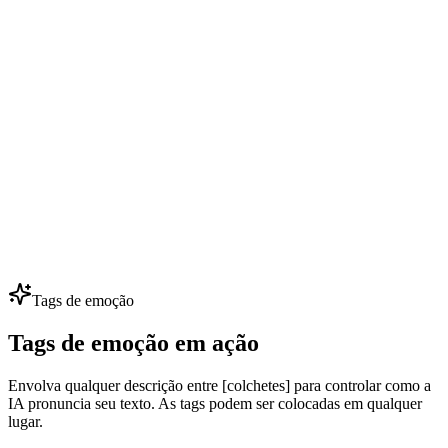
Diálogo de NPC em Jogos
Desenvolvedores indie dão voz a 50+ NPCs com orçamento
pequeno — clone algumas vozes principais e gere centenas de falas.
Itere diálogos sem contratar dubladores.
Dublagem Multilíngue
Localize anúncios, vídeos e cursos em 80+ idiomas preservando a
mesma identidade de voz. Uma voz de marca, todos os mercados —
perfeito para expansão global.
Tags de emoção
Tags de emoção em ação
Envolva qualquer descrição entre [colchetes] para controlar como a
IA pronuncia seu texto. As tags podem ser colocadas em qualquer
lugar.