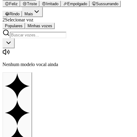
😊
Feliz
😢
Triste
😠
Irritado
🎉
Empolgado
🤫
Sussurrando
😂
Rindo
Mais
2
Selecionar voz
Populares
Minhas vozes
Nenhum modelo vocal ainda