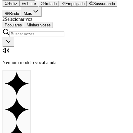
😊
Feliz
😢
Triste
😠
Irritado
🎉
Empolgado
🤫
Sussurrando
😂
Rindo
Mais
2
Selecionar voz
Populares
Minhas vozes
Nenhum modelo vocal ainda