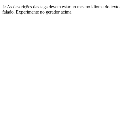
✨
As descrições das tags devem estar no mesmo idioma do texto
falado. Experimente no gerador acima.
Idiomas Mais Populares
Os 10 idiomas que nossos usuários geram todos os dias — cobrindo
mais de 4 bilhões de falantes globais.
🇺🇸
Inglês
1.5B+
falantes
Conteúdo global, anúncios, audiolivros
🇨🇳
Chinês Mandarim
1.1B+
falantes