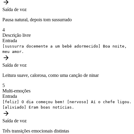
Saída de voz
Pausa natural, depois tom sussurrado
4
Descrição livre
Entrada
[sussurra docemente a um bebê adormecido]
Boa noite,
meu amor.
Saída de voz
Leitura suave, calorosa, como uma canção de ninar
5
Multi-emoções
Entrada
[feliz]
O dia começou bem!
[nervoso]
Aí o chefe ligou.
[aliviado]
Eram boas notícias.
Saída de voz
Três transições emocionais distintas