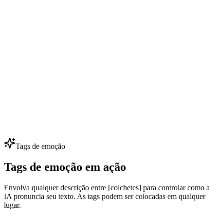
Diálogo de NPC em Jogos
Desenvolvedores indie dão voz a 50+ NPCs com orçamento
pequeno — clone algumas vozes principais e gere centenas de falas.
Itere diálogos sem contratar dubladores.
Dublagem Multilíngue
Localize anúncios, vídeos e cursos em 80+ idiomas preservando a
mesma identidade de voz. Uma voz de marca, todos os mercados —
perfeito para expansão global.
Tags de emoção
Tags de emoção em ação
Envolva qualquer descrição entre [colchetes] para controlar como a
IA pronuncia seu texto. As tags podem ser colocadas em qualquer
lugar.