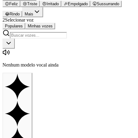
😊
Feliz
😢
Triste
😠
Irritado
🎉
Empolgado
🤫
Sussurrando
😂
Rindo
Mais
2
Selecionar voz
Populares
Minhas vozes
Nenhum modelo vocal ainda