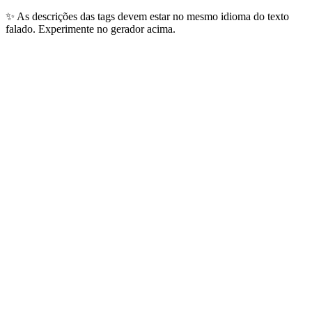
✨
As descrições das tags devem estar no mesmo idioma do texto
falado. Experimente no gerador acima.
Idiomas Mais Populares
Os 10 idiomas que nossos usuários geram todos os dias — cobrindo
mais de 4 bilhões de falantes globais.
🇺🇸
Inglês
1.5B+
falantes
Conteúdo global, anúncios, audiolivros
🇨🇳
Chinês Mandarim
1.1B+
falantes