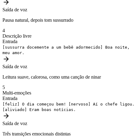
Saída de voz
Pausa natural, depois tom sussurrado
4
Descrição livre
Entrada
[sussurra docemente a um bebê adormecido]
Boa noite,
meu amor.
Saída de voz
Leitura suave, calorosa, como uma canção de ninar
5
Multi-emoções
Entrada
[feliz]
O dia começou bem!
[nervoso]
Aí o chefe ligou.
[aliviado]
Eram boas notícias.
Saída de voz
Três transições emocionais distintas