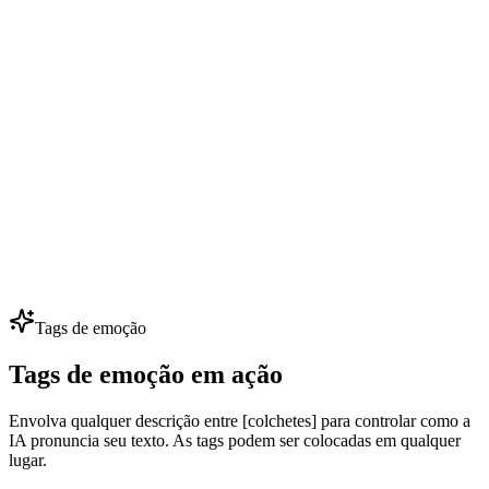
Diálogo de NPC em Jogos
Desenvolvedores indie dão voz a 50+ NPCs com orçamento
pequeno — clone algumas vozes principais e gere centenas de falas.
Itere diálogos sem contratar dubladores.
Dublagem Multilíngue
Localize anúncios, vídeos e cursos em 80+ idiomas preservando a
mesma identidade de voz. Uma voz de marca, todos os mercados —
perfeito para expansão global.
Tags de emoção
Tags de emoção em ação
Envolva qualquer descrição entre [colchetes] para controlar como a
IA pronuncia seu texto. As tags podem ser colocadas em qualquer
lugar.