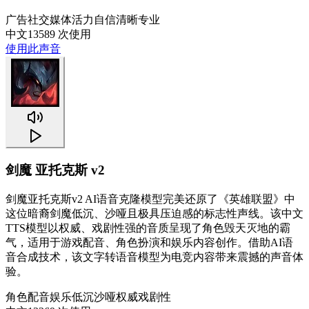
广告
社交媒体
活力
自信
清晰
专业
中文
13589 次使用
使用此声音
剑魔 亚托克斯 v2
剑魔亚托克斯v2 AI语音克隆模型完美还原了《英雄联盟》中
这位暗裔剑魔低沉、沙哑且极具压迫感的标志性声线。该中文
TTS模型以权威、戏剧性强的音质呈现了角色毁天灭地的霸
气，适用于游戏配音、角色扮演和娱乐内容创作。借助AI语
音合成技术，该文字转语音模型为电竞内容带来震撼的声音体
验。
角色配音
娱乐
低沉
沙哑
权威
戏剧性