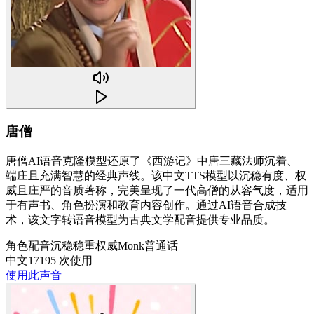
唐僧
唐僧AI语音克隆模型还原了《西游记》中唐三藏法师沉着、
端庄且充满智慧的经典声线。该中文TTS模型以沉稳有度、权
威且庄严的音质著称，完美呈现了一代高僧的从容气度，适用
于有声书、角色扮演和教育内容创作。通过AI语音合成技
术，该文字转语音模型为古典文学配音提供专业品质。
角色配音
沉稳
稳重
权威
Monk
普通话
中文
17195 次使用
使用此声音