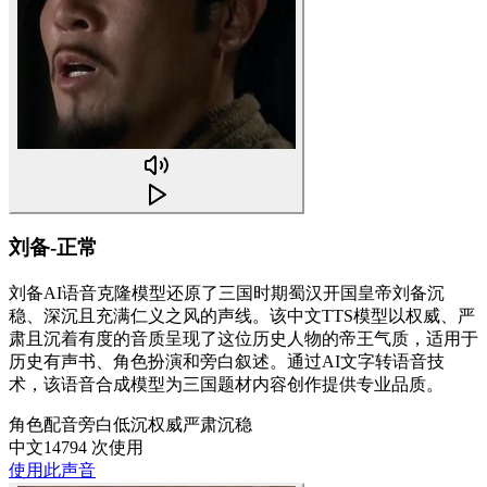
刘备-正常
刘备AI语音克隆模型还原了三国时期蜀汉开国皇帝刘备沉
稳、深沉且充满仁义之风的声线。该中文TTS模型以权威、严
肃且沉着有度的音质呈现了这位历史人物的帝王气质，适用于
历史有声书、角色扮演和旁白叙述。通过AI文字转语音技
术，该语音合成模型为三国题材内容创作提供专业品质。
角色配音
旁白
低沉
权威
严肃
沉稳
中文
14794 次使用
使用此声音