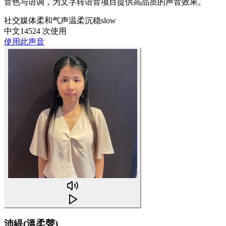
音色与语调，为文字转语音项目提供高品质的声音效果。
社交媒体
柔和
气声
温柔
沉稳
slow
中文
14524 次使用
使用此声音
沛緹(溫柔聲)