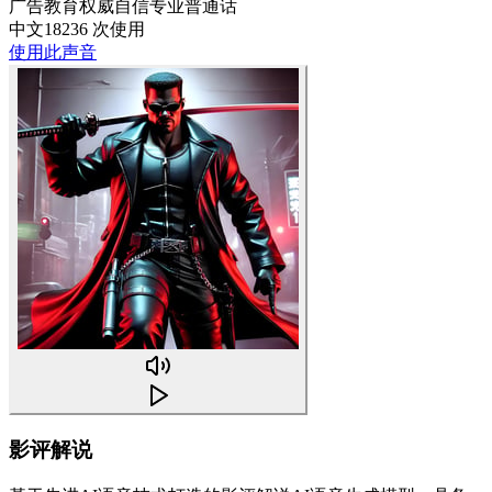
广告
教育
权威
自信
专业
普通话
中文
18236 次使用
使用此声音
影评解说