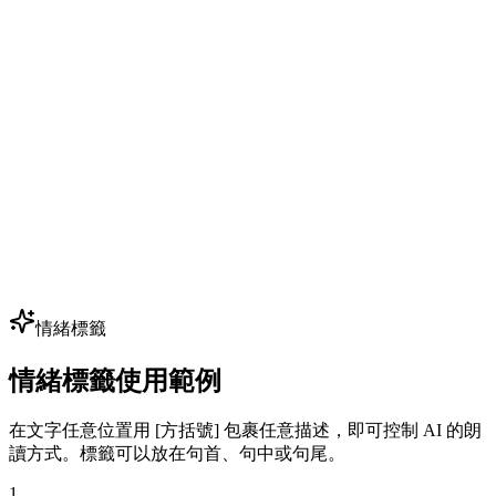
遊戲 NPC 對白
獨立開發者以小預算為 50+ NPC 配音 — 克隆幾個核心音色生
成數百句台詞。無需預約配音演員即可迭代對白。
多語種配音與本地化
將廣告、影片、課程本地化到 80+ 語言，保留同一音色身
份。一個品牌聲、每個市場 — 完美適配全球擴張。
情緒標籤
情緒標籤使用範例
在文字任意位置用 [方括號] 包裹任意描述，即可控制 AI 的朗
讀方式。標籤可以放在句首、句中或句尾。
1