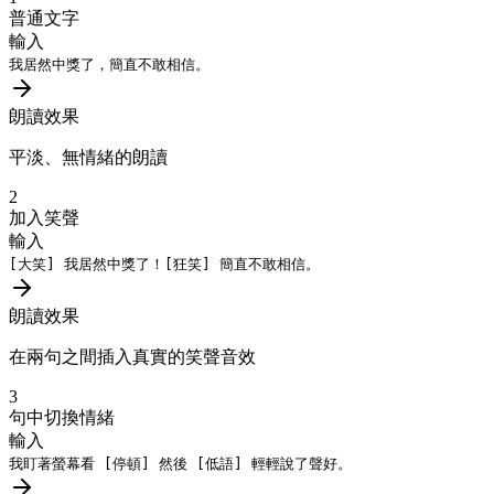
普通文字
輸入
我居然中獎了，簡直不敢相信。
朗讀效果
平淡、無情緒的朗讀
2
加入笑聲
輸入
[大笑]
我居然中獎了！
[狂笑]
簡直不敢相信。
朗讀效果
在兩句之間插入真實的笑聲音效
3
句中切換情緒
輸入
我盯著螢幕看
[停頓]
然後
[低語]
輕輕說了聲好。