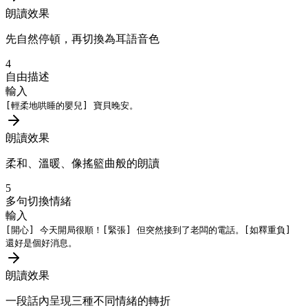
朗讀效果
先自然停頓，再切換為耳語音色
4
自由描述
輸入
[輕柔地哄睡的嬰兒]
寶貝晚安。
朗讀效果
柔和、溫暖、像搖籃曲般的朗讀
5
多句切換情緒
輸入
[開心]
今天開局很順！
[緊張]
但突然接到了老闆的電話。
[如釋重負]
還好是個好消息。
朗讀效果
一段話內呈現三種不同情緒的轉折