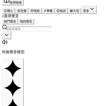
使用指南
😊
開心
😢
悲傷
😠
憤怒
🎉
興奮
🤫
低語
😂
大笑
更多
2
選擇聲音
熱門聲音
我的聲音
尚無聲音模型