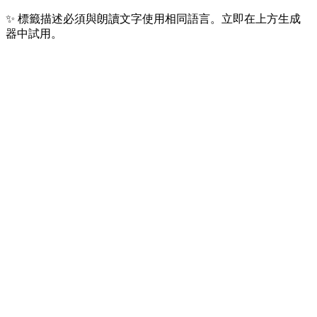
✨
標籤描述必須與朗讀文字使用相同語言。立即在上方生成
器中試用。
最熱門 10 种语言
我们用户每天生成最多的 10 种语言 — 覆盖 40 亿+ 全球使用
者。
🇺🇸
英语
15 亿+
人
全球内容、广告、有声书
🇨🇳
普通话