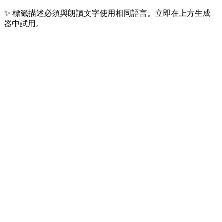
✨
標籤描述必須與朗讀文字使用相同語言。立即在上方生成
器中試用。
最熱門 10 种语言
我们用户每天生成最多的 10 种语言 — 覆盖 40 亿+ 全球使用
者。
🇺🇸
英语
15 亿+
人
全球内容、广告、有声书
🇨🇳
普通话