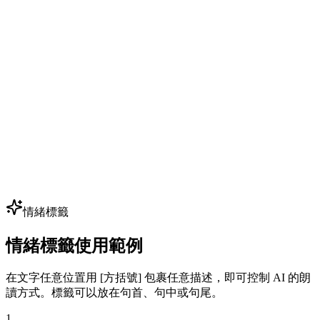
遊戲 NPC 對白
獨立開發者以小預算為 50+ NPC 配音 — 克隆幾個核心音色生
成數百句台詞。無需預約配音演員即可迭代對白。
多語種配音與本地化
將廣告、影片、課程本地化到 80+ 語言，保留同一音色身
份。一個品牌聲、每個市場 — 完美適配全球擴張。
情緒標籤
情緒標籤使用範例
在文字任意位置用 [方括號] 包裹任意描述，即可控制 AI 的朗
讀方式。標籤可以放在句首、句中或句尾。
1