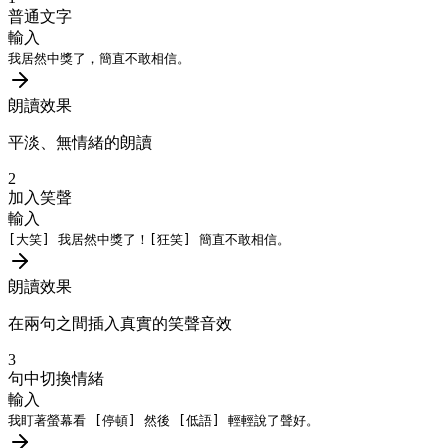
普通文字
輸入
我居然中獎了，簡直不敢相信。
朗讀效果
平淡、無情緒的朗讀
2
加入笑聲
輸入
[大笑]
我居然中獎了！
[狂笑]
簡直不敢相信。
朗讀效果
在兩句之間插入真實的笑聲音效
3
句中切換情緒
輸入
我盯著螢幕看
[停頓]
然後
[低語]
輕輕說了聲好。