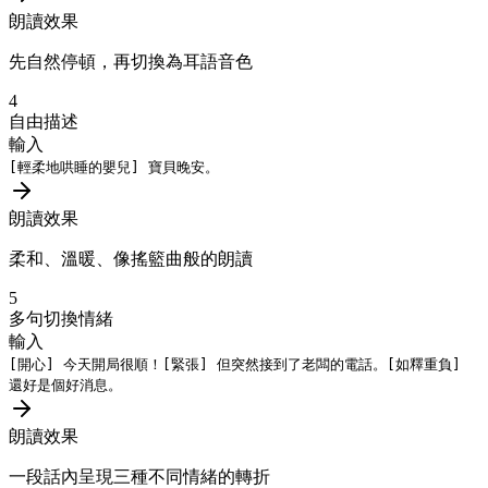
朗讀效果
先自然停頓，再切換為耳語音色
4
自由描述
輸入
[輕柔地哄睡的嬰兒]
寶貝晚安。
朗讀效果
柔和、溫暖、像搖籃曲般的朗讀
5
多句切換情緒
輸入
[開心]
今天開局很順！
[緊張]
但突然接到了老闆的電話。
[如釋重負]
還好是個好消息。
朗讀效果
一段話內呈現三種不同情緒的轉折