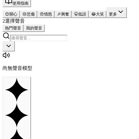
使用指南
😊
開心
😢
悲傷
😠
憤怒
🎉
興奮
🤫
低語
😂
大笑
更多
2
選擇聲音
熱門聲音
我的聲音
尚無聲音模型