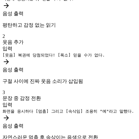
음성 출력
평탄하고 감정 없는 읽기
2
웃음 추가
입력
[웃음]
복권에 당첨되었다!
[폭소]
믿을 수가 없다.
음성 출력
구절 사이에 진짜 웃음 소리가 삽입됨
3
문장 중 감정 전환
입력
화면을 응시하다
[멈춤]
그리고
[속삭임]
조용히 "예"라고 말했다.
음성 출력
자연스러운 멈춤 후 속삭이는 음색으로 전환