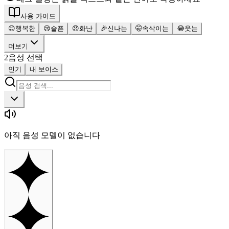
사용 가이드
😊
행복한
😢
슬픈
😠
화난
🎉
신나는
🤫
속삭이는
😂
웃는
더보기
2
음성 선택
인기
내 보이스
아직 음성 모델이 없습니다