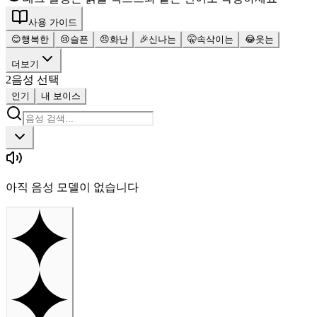
사용 가이드
😊
행복한
😢
슬픈
😠
화난
🎉
신나는
🤫
속삭이는
😂
웃는
더보기
2
음성 선택
인기
내 보이스
아직 음성 모델이 없습니다