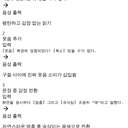
음성 출력
평탄하고 감정 없는 읽기
2
웃음 추가
입력
[웃음]
복권에 당첨되었다!
[폭소]
믿을 수가 없다.
음성 출력
구절 사이에 진짜 웃음 소리가 삽입됨
3
문장 중 감정 전환
입력
화면을 응시하다
[멈춤]
그리고
[속삭임]
조용히 "예"라고 말했다.
음성 출력
자연스러운 멈춤 후 속삭이는 음색으로 전환