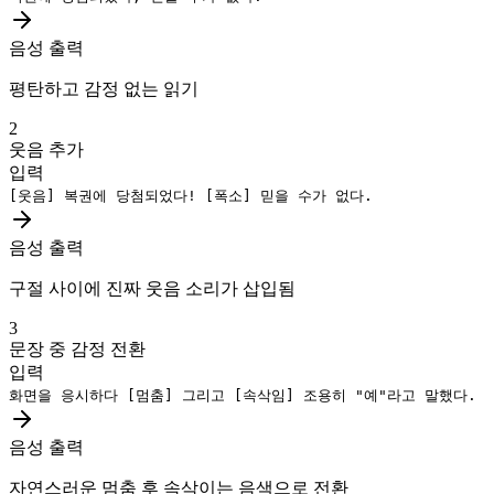
음성 출력
평탄하고 감정 없는 읽기
2
웃음 추가
입력
[웃음]
복권에 당첨되었다!
[폭소]
믿을 수가 없다.
음성 출력
구절 사이에 진짜 웃음 소리가 삽입됨
3
문장 중 감정 전환
입력
화면을 응시하다
[멈춤]
그리고
[속삭임]
조용히 "예"라고 말했다.
음성 출력
자연스러운 멈춤 후 속삭이는 음색으로 전환