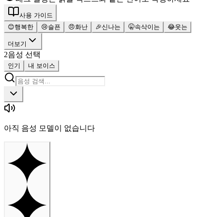
사용 가이드
😊
행복한
😢
슬픈
😠
화난
🎉
신나는
🤫
속삭이는
😂
웃는
더보기
2
음성 선택
인기
내 보이스
아직 음성 모델이 없습니다