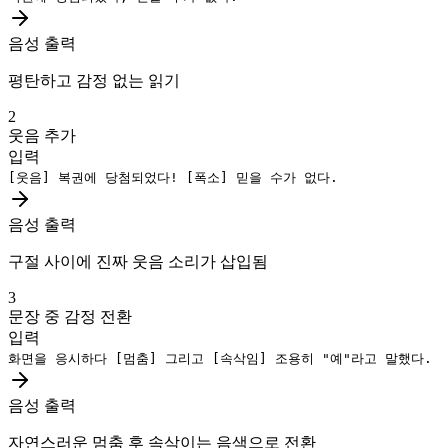
음성 출력
평탄하고 감정 없는 읽기
2
웃음 추가
입력
[웃음]
복권에 당첨되었다!
[폭소]
믿을 수가 없다.
음성 출력
구절 사이에 진짜 웃음 소리가 삽입됨
3
문장 중 감정 전환
입력
화면을 응시하다
[멈춤]
그리고
[속삭임]
조용히 "예"라고 말했다.
음성 출력
자연스러운 멈춤 후 속삭이는 음색으로 전환