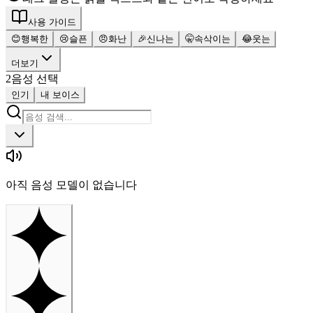
사용 가이드
😊
행복한
😢
슬픈
😠
화난
🎉
신나는
🤫
속삭이는
😂
웃는
더보기
2
음성 선택
인기
내 보이스
아직 음성 모델이 없습니다