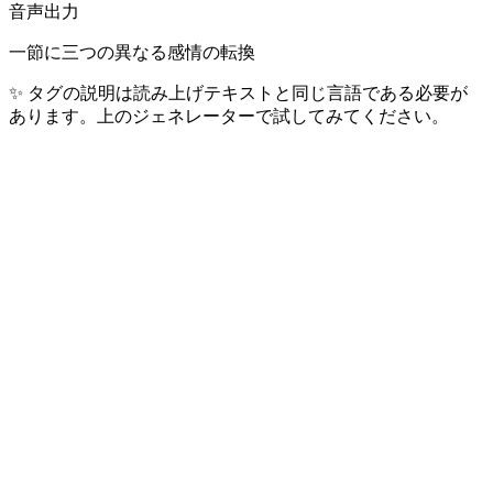
音声出力
一節に三つの異なる感情の転換
✨
タグの説明は読み上げテキストと同じ言語である必要が
あります。上のジェネレーターで試してみてください。
最も人気の言語
ユーザーが日々生成するトップ 10 言語 — 全世界 40 億人超
の話者をカバー。
🇺🇸
英語
1.5B+
話者