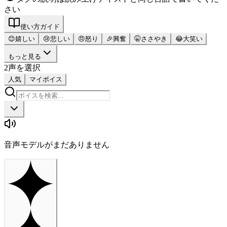
さい
使い方ガイド
😊
嬉しい
😢
悲しい
😠
怒り
🎉
興奮
🤫
ささやき
😂
大笑い
もっと見る
2
声を選択
人気
マイボイス
音声モデルがまだありません