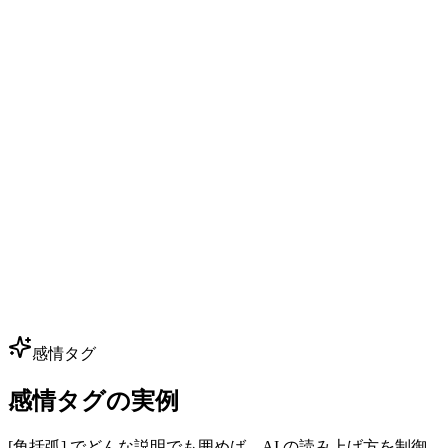
ゲーム NPC ダイアログ
インディー開発者でも少額予算で 50+ NPC に音声付与。コ
アな声を数本クローンすれば数百行のセリフを生成可能。声
優予約なしでセリフを試行錯誤できます。
多言語吹き替え
広告、動画、講座を 80+ 言語にローカライズしつつ、同一
のボイスアイデンティティを保持。1 つのブランドボイスで
全市場へ — グローバル展開に最適です。
感情タグ
感情タグの実例
[角括弧] でどんな説明でも囲めば、AI の読み上げ方を制御