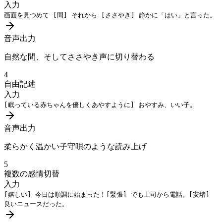
入力
画面を見つめて
[間]
それから
[ささやき]
静かに「はい」と言った。
音声出力
自然な間、そしてささやき声に切り替わる
4
自由記述
入力
[眠っている赤ちゃんを優しくあやすように]
おやすみ、いい子。
音声出力
柔らかく温かい子守唄のような読み上げ
5
複数の感情切替
入力
[嬉しい]
今日は順調に始まった！
[緊張]
でも上司から電話。
[安堵]
良いニュースだった。