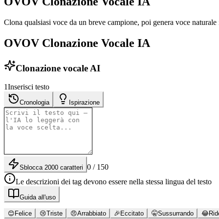
OVOV Clonazione Vocale IA
Clona qualsiasi voce da un breve campione, poi genera voce naturale i
OVOV Clonazione Vocale IA
Clonazione vocale AI
1
Inserisci testo
Cronologia
Ispirazione
0 / 150
Sblocca 2000 caratteri
Le descrizioni dei tag devono essere nella stessa lingua del testo
Guida all'uso
😊
Felice
😢
Triste
😠
Arrabbiato
🎉
Eccitato
🤫
Sussurrando
😂
Rid