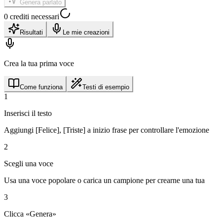
Genera parlato
0 crediti necessari
Risultati
Le mie creazioni
Crea la tua prima voce
Come funziona
Testi di esempio
1
Inserisci il testo
Aggiungi [Felice], [Triste] a inizio frase per controllare l'emozione
2
Scegli una voce
Usa una voce popolare o carica un campione per crearne una tua
3
Clicca «Genera»