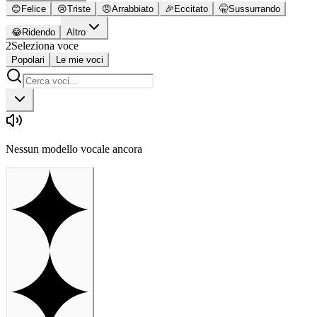
😊
Felice
😢
Triste
😠
Arrabbiato
🎉
Eccitato
🤫
Sussurrando
😂
Ridendo
Altro
2
Seleziona voce
Popolari
Le mie voci
Nessun modello vocale ancora