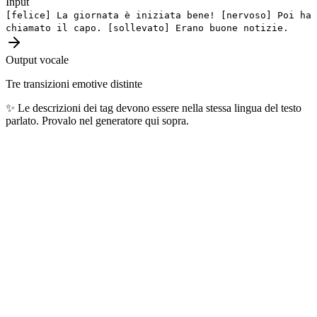
Input
[felice]
La giornata è iniziata bene!
[nervoso]
Poi ha
chiamato il capo.
[sollevato]
Erano buone notizie.
Output vocale
Tre transizioni emotive distinte
✨
Le descrizioni dei tag devono essere nella stessa lingua del testo
parlato. Provalo nel generatore qui sopra.
Lingue più popolari
Le 10 lingue più generate ogni giorno dai nostri utenti — coprono
oltre 4 miliardi di parlanti nel mondo.
🇺🇸
Inglese