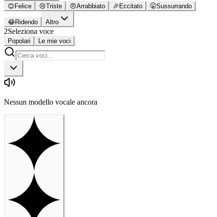
😊
Felice
😢
Triste
😠
Arrabbiato
🎉
Eccitato
🤫
Sussurrando
😂
Ridendo
Altro
2
Seleziona voce
Popolari
Le mie voci
Nessun modello vocale ancora