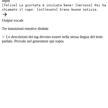
Input
[felice]
La giornata è iniziata bene!
[nervoso]
Poi ha
chiamato il capo.
[sollevato]
Erano buone notizie.
Output vocale
Tre transizioni emotive distinte
✨
Le descrizioni dei tag devono essere nella stessa lingua del testo
parlato. Provalo nel generatore qui sopra.
Lingue più popolari
Le 10 lingue più generate ogni giorno dai nostri utenti — coprono
oltre 4 miliardi di parlanti nel mondo.
🇺🇸
Inglese