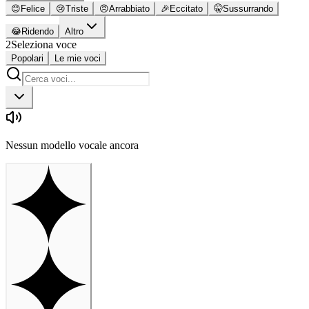
😊
Felice
😢
Triste
😠
Arrabbiato
🎉
Eccitato
🤫
Sussurrando
😂
Ridendo
Altro
2
Seleziona voce
Popolari
Le mie voci
Nessun modello vocale ancora