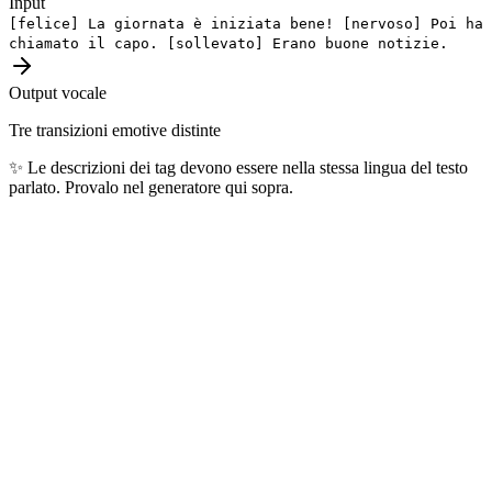
Input
[felice]
La giornata è iniziata bene!
[nervoso]
Poi ha
chiamato il capo.
[sollevato]
Erano buone notizie.
Output vocale
Tre transizioni emotive distinte
✨
Le descrizioni dei tag devono essere nella stessa lingua del testo
parlato. Provalo nel generatore qui sopra.
Lingue più popolari
Le 10 lingue più generate ogni giorno dai nostri utenti — coprono
oltre 4 miliardi di parlanti nel mondo.
🇺🇸
Inglese