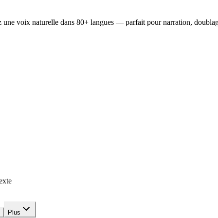
 une voix naturelle dans 80+ langues — parfait pour narration, doublage
exte
Plus