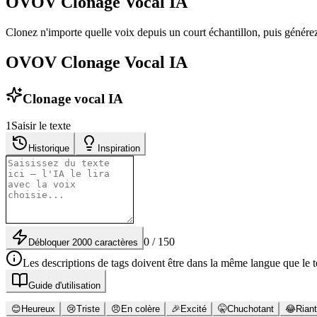
OVOV Clonage Vocal IA
Clonez n'importe quelle voix depuis un court échantillon, puis générez
OVOV Clonage Vocal IA
Clonage vocal IA
1
Saisir le texte
Historique
Inspiration
0 / 150
Débloquer 2000 caractères
Les descriptions de tags doivent être dans la même langue que le t
Guide d'utilisation
😊
Heureux
😢
Triste
😠
En colère
🎉
Excité
🤫
Chuchotant
😂
Riant