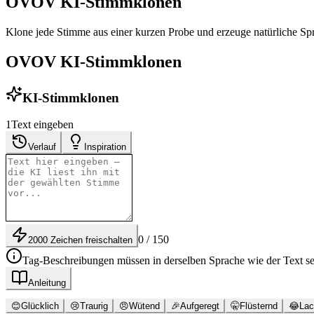
OVOV KI-Stimmklonen
Klone jede Stimme aus einer kurzen Probe und erzeuge natürliche S
OVOV KI-Stimmklonen
KI-Stimmklonen
1
Text eingeben
Verlauf
Inspiration
0 / 150
2000 Zeichen freischalten
Tag-Beschreibungen müssen in derselben Sprache wie der Text se
Anleitung
😊
Glücklich
😢
Traurig
😠
Wütend
🎉
Aufgeregt
🤫
Flüsternd
😂
Lac