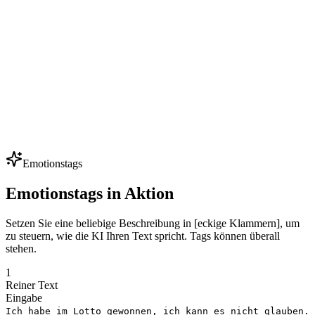
Indie-Entwickler vertonen 50+ NPCs mit kleinem Budget — clonen
Sie ein paar Kernstimmen und generieren Sie Hunderte von Zeilen.
Iterieren Sie Dialoge ohne Sprecher zu buchen.
Mehrsprachige Synchronisation
Lokalisieren Sie Werbespots, Videos und Kurse in 80+ Sprachen
unter Beibehaltung derselben Stimmidentität. Eine Markenstimme,
jeder Markt — ideal für globale Expansion.
Emotionstags
Emotionstags in Aktion
Setzen Sie eine beliebige Beschreibung in [eckige Klammern], um
zu steuern, wie die KI Ihren Text spricht. Tags können überall
stehen.
1
Reiner Text
Eingabe
Ich habe im Lotto gewonnen, ich kann es nicht glauben.