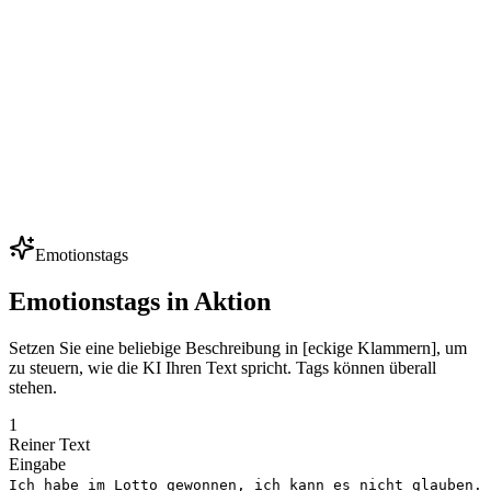
Indie-Entwickler vertonen 50+ NPCs mit kleinem Budget — clonen
Sie ein paar Kernstimmen und generieren Sie Hunderte von Zeilen.
Iterieren Sie Dialoge ohne Sprecher zu buchen.
Mehrsprachige Synchronisation
Lokalisieren Sie Werbespots, Videos und Kurse in 80+ Sprachen
unter Beibehaltung derselben Stimmidentität. Eine Markenstimme,
jeder Markt — ideal für globale Expansion.
Emotionstags
Emotionstags in Aktion
Setzen Sie eine beliebige Beschreibung in [eckige Klammern], um
zu steuern, wie die KI Ihren Text spricht. Tags können überall
stehen.
1
Reiner Text
Eingabe
Ich habe im Lotto gewonnen, ich kann es nicht glauben.