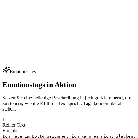
Indie-Entwickler vertonen 50+ NPCs mit kleinem Budget — clonen
Sie ein paar Kernstimmen und generieren Sie Hunderte von Zeilen.
Iterieren Sie Dialoge ohne Sprecher zu buchen.
Mehrsprachige Synchronisation
Lokalisieren Sie Werbespots, Videos und Kurse in 80+ Sprachen
unter Beibehaltung derselben Stimmidentität. Eine Markenstimme,
jeder Markt — ideal für globale Expansion.
Emotionstags
Emotionstags in Aktion
Setzen Sie eine beliebige Beschreibung in [eckige Klammern], um
zu steuern, wie die KI Ihren Text spricht. Tags können überall
stehen.
1
Reiner Text
Eingabe
Ich habe im Lotto gewonnen, ich kann es nicht glauben.