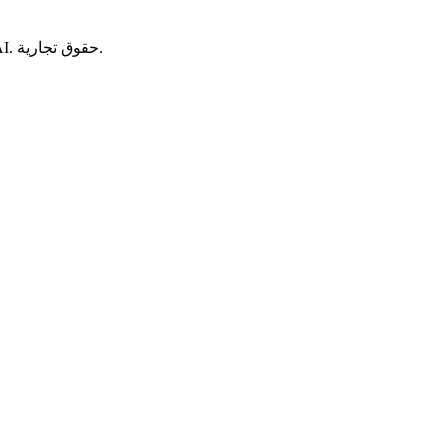
استنسخ أي صوت من عينة قصيرة، ثم أنشئ كلامًا طبيعيًا بـ 80+ لغة — مثالي للسرد والدبلجة والكتب الصوتية والتعليق الصوتي لفيديوهات AI. حقوق تجارية.