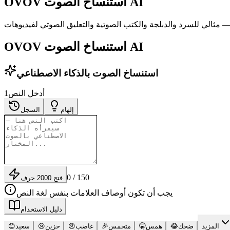
OVOV استنساخ الصوت AI
OVOV استنساخ الصوت AI
استنساخ الصوت بالذكاء الاصطناعي
أدخل النص
1
إلهام
السجل
0 / 150
فتح 2000 حرف
يجب أن تكون أوصاف العلامات بنفس لغة النص
دليل الاستخدام
المزيد
ضحك
😂
همس
🤫
متحمس
🎉
غاضب
😠
حزين
😢
سعيد
😊